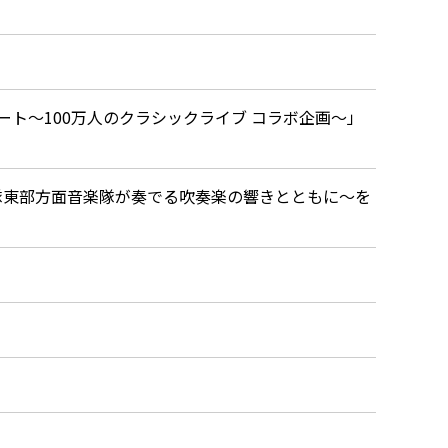
ート～100万人のクラシックライブ コラボ企画～」
隊東部方面音楽隊が奏でる吹奏楽の響きとともに～を