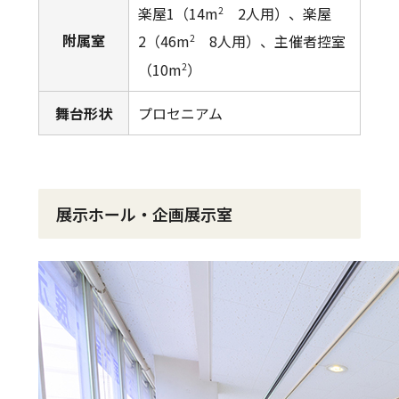
楽屋1（14m
2人用）、楽屋
2
附属室
2（46m
8人用）、主催者控室
2
（10m
）
2
舞台形状
プロセニアム
展示ホール・企画展示室