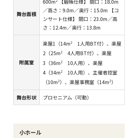
600m
【緞帳仕様】 間口：18.0m
2
／高さ：9.0m／奥行：15.0m 【コ
舞台面積
ンサート仕様】 間口：23.0m／高
さ：12.4m／奥行：13.8m
楽屋1（14m
1人用BT付）、楽屋
2
2（25m
4人用BT付）、楽屋
2
附属室
3（36m
10人用）、楽屋
2
4（34m
10人用）、主催者控室
2
（10m
）、楽屋事務室（14m
）
2
2
舞台形状
プロセニアム（可動）
小ホール