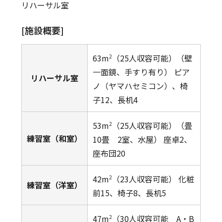
リハーサル室
[施設概要]
63m
（25人収容可能）（壁
2
一面鏡、手すり有り） ピア
リハーサル室
ノ（ヤマハセミコン）、椅
子12、長机4
53m
（25人収容可能）（畳
2
練習室（和室）
10畳 2室、水屋） 座卓2、
座布団20
42m
（23人収容可能） 化粧
2
練習室（洋室）
前15、椅子8、長机5
47m
（30人収容可能 A・B
2