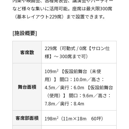
内楽や映画会、各種発表会、講演会やパーティー
など様々な集いに活用可能。座席は最大限300席
（基本レイアウト229席）まで設置できます。
[施設概要]
229席（可動式 / 0席【サロン仕
客席数
様】～ 300席まで可）
109m
【仮設前舞台（未使
2
用）】 間口：10.0m／高さ：
舞台面積
4.5m／奥行：6.0m 【仮設前舞台
（使用）】 間口：9.6m／高さ：
7.8m／奥行：8.4m
客席部面積
198m
（11m×18m 60坪）
2