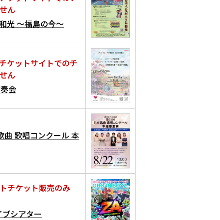
せん
n和光 ～福島の今～
チケットサイトでのチ
せん
演奏会
歌曲 歌唱コンクール 本
トチケット販売のみ
ライブシアター