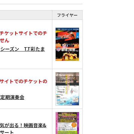
フライヤー
チケットサイトでのチ
せん
2027 シーズン T.T彩たま
サイトでのチケットの
回定期演奏会
元気が出る！映画音楽&
サート