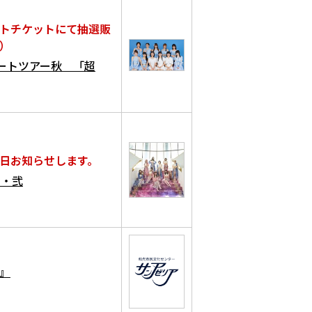
トチケットにて抽選販
）
サートツアー秋 「超
日お知らせします。
山・弐
』