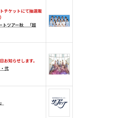
トチケットにて抽選販
）
サートツアー秋 「超
日お知らせします。
山・弐
』