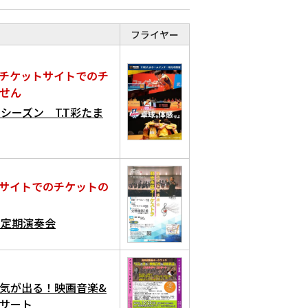
フライヤー
チケットサイトでのチ
せん
2027 シーズン T.T彩たま
サイトでのチケットの
回定期演奏会
元気が出る！映画音楽&
サート