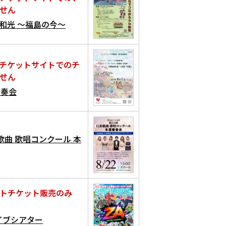
せん
n和光 ～福島の今～
チケットサイトでのチ
せん
演奏会
歌曲 歌唱コンクール 本
トチケット販売のみ
ライブシアター