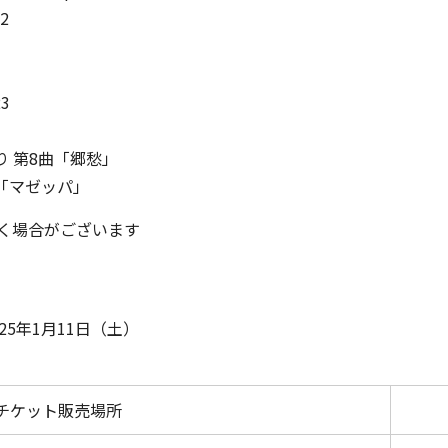
2
3
り 第8曲「郷愁」
「マゼッパ」
く場合がございます
5年1月11日（土）
チケット販売場所